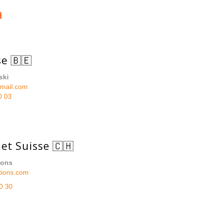
a
e 🇧🇪
ski
mail.com
0 03
 et Suisse 🇨🇭
ions
tions.com
0 30