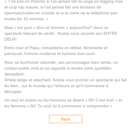
« T’es pas un Homme si t’as jamais fait du yoga en legging rose
et crop top mauve, si t’as jamais fait une livraison de
spermatozoïdes en scooter et si ta mère ne te téléphone pas
toutes les 10 minutes. »
Mais c’est quoi « être un homme » aujourd’hui? dans ce
spectacle hilarant de vérité , Kostia nous raconte son ENTRE
DEUX!
Entre mari et Papa, romantisme et célibat, féminisme et
patriarcat, homme moderne et homme tout court.
Avec sa bonhomie naturelle, ses personnages bien sentis, un
contact public inné et sa capacité à rendre votre quotidien
désopilant.
Artiste belge et attachant, Kostia vous promet un spectacle qui fait
du bien , sur le monde qui l’entoure et qu’il commence à
décrypter.
Un seul en scène ou les hommes se disent « Ah! C’est moi! » et
les femmes « Ah! Tu vois! lui il commence à comprendre »
Back