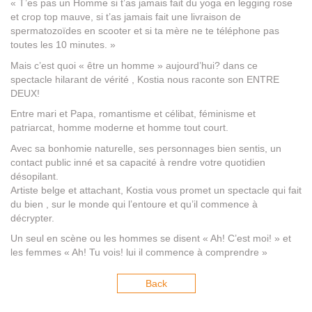
« T’es pas un Homme si t’as jamais fait du yoga en legging rose
et crop top mauve, si t’as jamais fait une livraison de
spermatozoïdes en scooter et si ta mère ne te téléphone pas
toutes les 10 minutes. »
Mais c’est quoi « être un homme » aujourd’hui? dans ce
spectacle hilarant de vérité , Kostia nous raconte son ENTRE
DEUX!
Entre mari et Papa, romantisme et célibat, féminisme et
patriarcat, homme moderne et homme tout court.
Avec sa bonhomie naturelle, ses personnages bien sentis, un
contact public inné et sa capacité à rendre votre quotidien
désopilant.
Artiste belge et attachant, Kostia vous promet un spectacle qui fait
du bien , sur le monde qui l’entoure et qu’il commence à
décrypter.
Un seul en scène ou les hommes se disent « Ah! C’est moi! » et
les femmes « Ah! Tu vois! lui il commence à comprendre »
Back