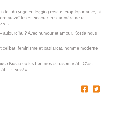
s fait du yoga en legging rose et crop top mauve, si
spermatozoïdes en scooter et si ta mère ne te
es. »
» aujourd’hui? Avec humour et amour, Kostia nous
t celibat, feminisme et patriarcat, homme moderne
auce Kostia ou les hommes se disent « Ah! C’est
 Ah! Tu vois! »